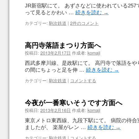
JR新宿駅にて。 あずさなどに使われている257
って見るとかわい …
続きを読む
→
カテゴリー:
駒次鉄道
|
2件のコメント
高円寺落語まつり方面へ
投稿日:
2013年2月17日
作成者:
komaji
西武多摩川線、是政駅にて。 高円寺で落語をや
の間にちょっと足を伸 …
続きを読む
→
カテゴリー:
駒次鉄道
|
コメントする
今夜が一番寒いそうです方面へ
投稿日:
2013年2月16日
作成者:
komaji
東京メトロ東西線、九段下駅にて。 病院の待合
ましたが、 楽屋がレン …
続きを読む
→
カテゴリー:
駒次鉄道
|
コメントする