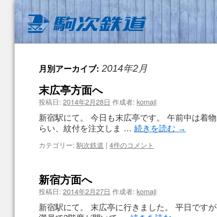
月別アーカイブ:
2014年2月
末広亭方面へ
投稿日:
2014年2月28日
作成者:
komaji
新宿駅にて。 今日も末広亭です。 午前中は着
らい、紋付を注文しま …
続きを読む
→
カテゴリー:
駒次鉄道
|
4件のコメント
新宿方面へ
投稿日:
2014年2月27日
作成者:
komaji
新宿駅にて。 末広亭に行きました。 平日ですが