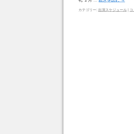
礼 ２月 …
続きを読む
→
カテゴリー:
出演スケジュール
|
コ