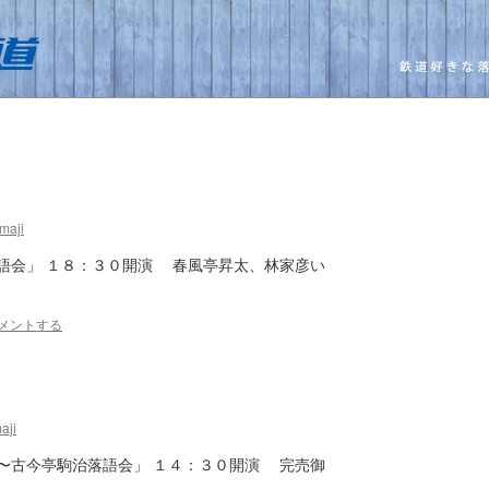
maji
語会」 １８：３０開演 春風亭昇太、林家彦い
メントする
aji
〜古今亭駒治落語会」 １４：３０開演 完売御