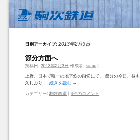
日別アーカイブ:
2013年2月3日
節分方面へ
投稿日:
2013年2月3日
作成者:
komaji
上野、日本で唯一の地下鉄の踏切にて。 節分の今日、昼
久しぶり …
続きを読む
→
カテゴリー:
駒次鉄道
|
4件のコメント