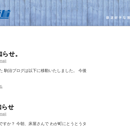
知らせ。
maji
た 駒治ブログは以下に移動いたしました。 今後
る
知らせ
maji
ですか？ 今朝、床屋さんで わが町にとうとうタ