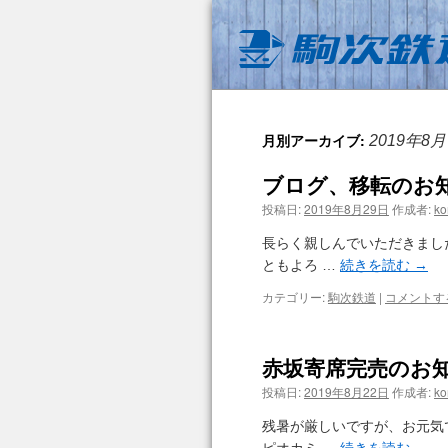
月別アーカイブ:
2019年8月
ブログ、移転のお
投稿日:
2019年8月29日
作成者:
ko
長らく親しんでいただきまし
ともよろ …
続きを読む
→
カテゴリー:
駒次鉄道
|
コメントす
赤坂寄席完売のお
投稿日:
2019年8月22日
作成者:
ko
残暑が厳しいですが、お元気