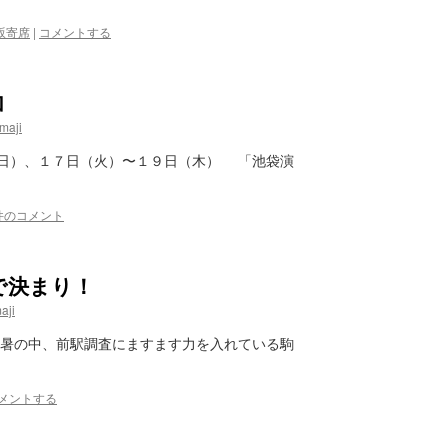
坂寄席
|
コメントする
加
maji
日）、１７日（火）〜１９日（木） 「池袋演
件のコメント
で決まり！
aji
猛暑の中、前駅調査にますます力を入れている駒
メントする