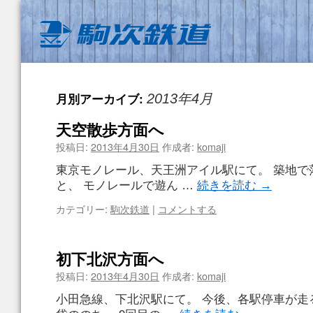
月別アーカイブ:
2013年4月
天空散歩方面へ
投稿日:
2013年4月30日
作成者:
komaji
東京モノレール、天王洲アイル駅にて。 築地で
と、 モノレールで遊ん …
続きを読む
→
カテゴリー:
駒次鉄道
|
コメントする
初下北沢方面へ
投稿日:
2013年4月30日
作成者:
komaji
小田急線、下北沢駅にて。 今後、各駅停車が走