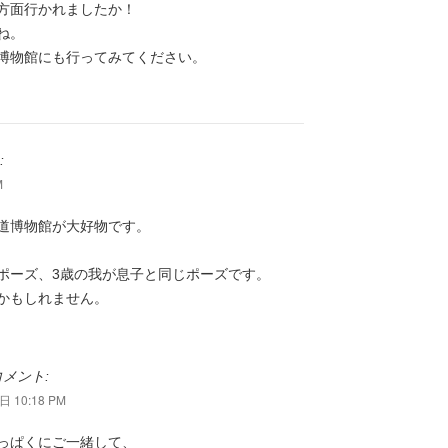
方面行かれましたか！
ね。
博物館にも行ってみてください。
:
M
道博物館が大好物です。
ポーズ、3歳の我が息子と同じポーズです。
かもしれません。
メント:
 10:18 PM
っぱくにご一緒して、