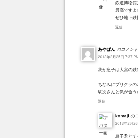
鉄道博物館
最高ですよ
ぜひ地下鉄
返信
あやぱん
のコメント
2013年2月25日 7:37 P
我が息子は大宮の鉄
ちなみにプリクラの
駒次さんと気が合う
返信
komaji
のコ
2013年2月26日
息子君とて