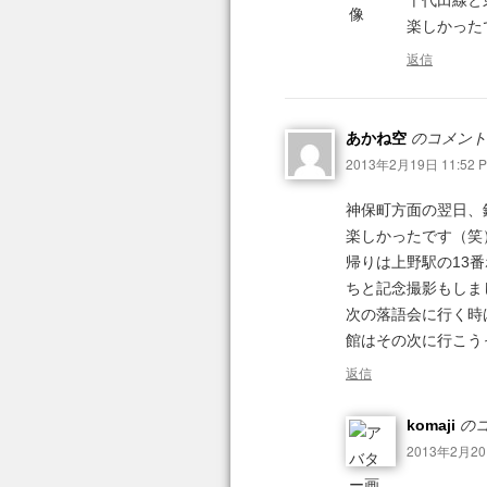
千代田線と
楽しかった
返信
あかね空
のコメント
2013年2月19日 11:52 
神保町方面の翌日、
楽しかったです（笑
帰りは上野駅の13
ちと記念撮影もしま
次の落語会に行く時
館はその次に行こう
返信
komaji
のコ
2013年2月20日