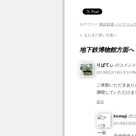
カテゴリー:
駒次鉄道
パーマリン
←
まだまだ寒い方面へ
地下鉄博物館方面へ
りばてぃ
のコメント
2013年2月19日 9:13 P
ご来館いただきあり
満喫していただけま
返信
komaji
のコ
2013年2月20日