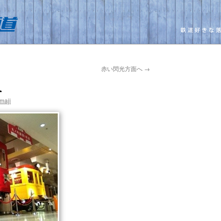
赤い閃光方面へ
→
へ
maji