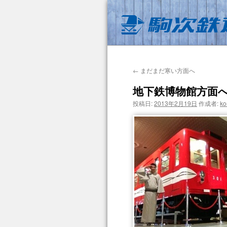
←
まだまだ寒い方面へ
地下鉄博物館方面
投稿日:
2013年2月19日
作成者:
ko