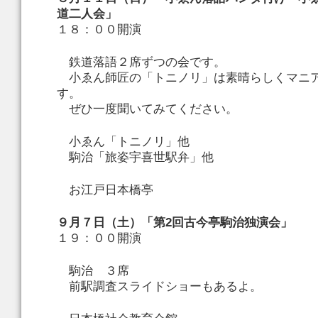
道二人会」
１８：００開演
鉄道落語２席ずつの会です。
小ゑん師匠の「トニノリ」は素晴らしくマニ
す。
ぜひ一度聞いてみてください。
小ゑん「トニノリ」他
駒治「旅姿宇喜世駅弁」他
お江戸日本橋亭
９月７日（土）「第2回古今亭駒治独演会」
１９：００開演
駒治 ３席
前駅調査スライドショーもあるよ。