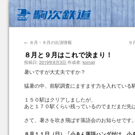
←
８月・９月の出演情報
９
８月と９月はこれで決まり！
投稿日:
2019年8月3日
作成者:
komaji
暑いですが大丈夫ですか？
猛暑の中、前駅調査にますます力を入れている
１５０駅はクリアしましたが、
あと１７０駅くらい残っているのでまだまだ先
さて、暑さを吹き飛ばす落語会のお知らせです
８月１１日（日）「小ゑん落語ハンダ付け 小