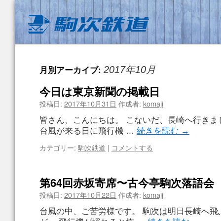
月別アーカイブ:
2017年10月
今日は東京新聞の掲載日
投稿日:
2017年10月31日
作成者:
komaji
皆さん、こんにちは。 こないだ、長崎へ行きま
台風が来る日に飛行機 …
続きを読む
→
カテゴリー:
駒次鉄道
|
コメントする
第64回赤坂寄席〜古今亭駒次落語会
投稿日:
2017年10月22日
作成者:
komaji
台風の中、ご苦労様です。 駒次は明日長崎へ飛