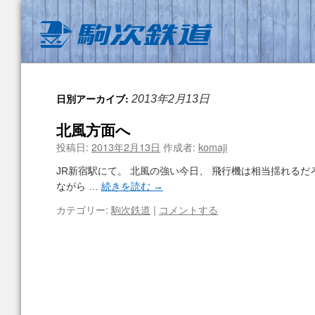
日別アーカイブ:
2013年2月13日
北風方面へ
投稿日:
2013年2月13日
作成者:
komaji
JR新宿駅にて。 北風の強い今日、 飛行機は相当揺れるだ
ながら …
続きを読む
→
カテゴリー:
駒次鉄道
|
コメントする