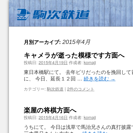
月別アーカイブ:
2015年4月
キャメラが逝った模様です方面へ
投稿日:
2015年4月19日
作成者:
komaji
東日本橋駅にて。 去年ビリだったのを挽回して
に、 今日、延長１２回 …
続きを読む
→
カテゴリー:
駒次鉄道
|
2件のコメント
楽屋の将棋方面へ
投稿日:
2015年4月16日
作成者:
komaji
うちにて。 今日は浅草で馬治兄さんの真打披露