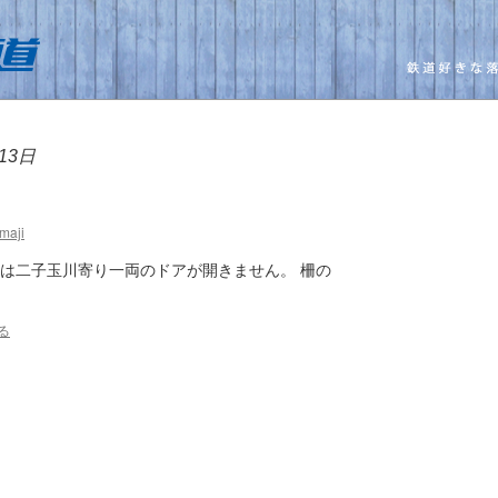
13日
maji
駅は二子玉川寄り一両のドアが開きません。 柵の
る