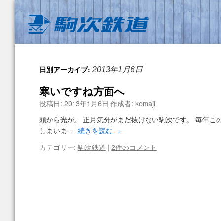
日別アーカイブ:
2013年1月6日
寒いですね方面へ
投稿日:
2013年1月6日
作成者:
komaji
頭から光が。 正月気分がまだ抜けない駒次です。 毎年こ
しまいま …
続きを読む
→
カテゴリー:
駒次鉄道
|
2件のコメント