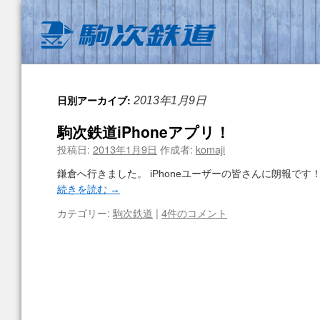
日別アーカイブ:
2013年1月9日
駒次鉄道iPhoneアプリ！
投稿日:
2013年1月9日
作成者:
komaji
鎌倉へ行きました。 iPhoneユーザーの皆さんに朗報です！ 
続きを読む
→
カテゴリー:
駒次鉄道
|
4件のコメント