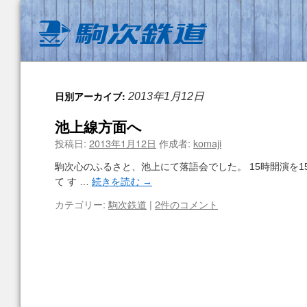
日別アーカイブ:
2013年1月12日
池上線方面へ
投稿日:
2013年1月12日
作成者:
komaji
駒次心のふるさと、池上にて落語会でした。 15時開演を1
て す …
続きを読む
→
カテゴリー:
駒次鉄道
|
2件のコメント