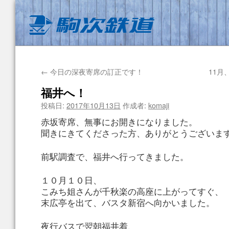
←
今日の深夜寄席の訂正です！
11月
福井へ！
投稿日:
2017年10月13日
作成者:
komaji
赤坂寄席、無事にお開きになりました。
聞きにきてくださった方、ありがとうございま
前駅調査で、福井へ行ってきました。
１０月１０日、
こみち姐さんが千秋楽の高座に上がってすぐ、
末広亭を出て、バスタ新宿へ向かいました。
夜行バスで翌朝福井着、