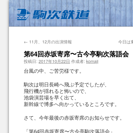
←
11月、12月の出演情報
今日は
第64回赤坂寄席〜古今亭駒次落語会
投稿日:
2017年10月22日
作成者:
komaji
台風の中、ご苦労様です。
駒次は明日長崎へ飛ぶ予定でしたが、
飛行機が揺れると怖いので、
池袋演芸場を早く出て、
新幹線で博多へ向かっているところです。
さて、今年最後の赤坂寄席のお知らせです。
「第64回赤坂寄席〜古今亭駒次落語会」