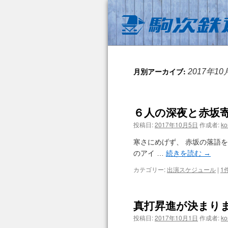
月別アーカイブ:
2017年10
６人の深夜と赤坂
投稿日:
2017年10月5日
作成者:
ko
寒さにめげず、 赤坂の落語を
のアイ …
続きを読む
→
カテゴリー:
出演スケジュール
|
1
真打昇進が決まり
投稿日:
2017年10月1日
作成者:
ko