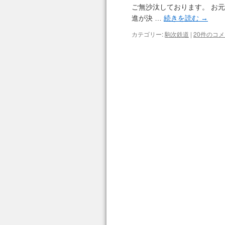
ご無沙汰しております。 お元
進が決 …
続きを読む
→
カテゴリー:
駒次鉄道
|
20件のコ