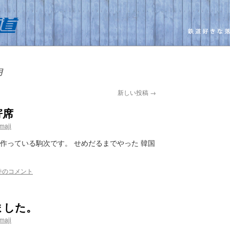
月
新しい投稿
→
寄席
maji
作っている駒次です。 せめだるまでやった 韓国
件のコメント
ました。
maji