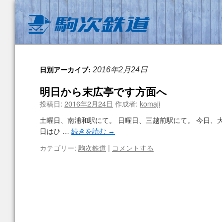
日別アーカイブ:
2016年2月24日
明日から末広亭です方面へ
投稿日:
2016年2月24日
作成者:
komaji
土曜日、南浦和駅にて。 日曜日、三越前駅にて。 今日、
日はひ …
続きを読む
→
カテゴリー:
駒次鉄道
|
コメントする