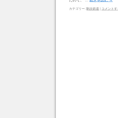
たので、 …
続きを読む
→
カテゴリー:
駒次鉄道
|
コメントす