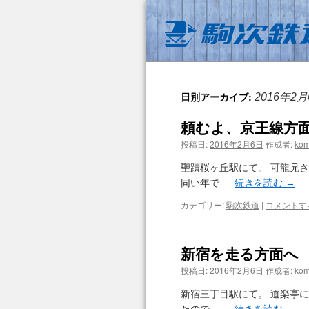
日別アーカイブ:
2016年2
頼むよ、京王線方
投稿日:
2016年2月6日
作成者:
kom
聖蹟桜ヶ丘駅にて。 可龍兄
同い年で …
続きを読む
→
カテゴリー:
駒次鉄道
|
コメントす
新宿を走る方面へ
投稿日:
2016年2月6日
作成者:
kom
新宿三丁目駅にて。 道楽亭