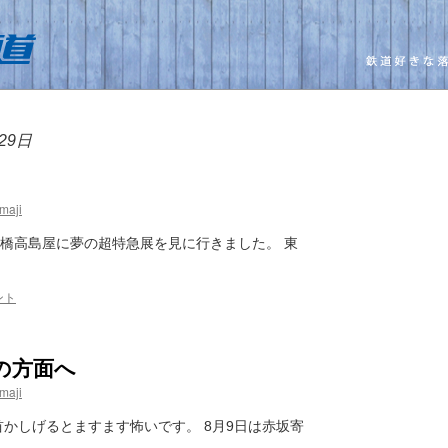
29日
maji
本橋高島屋に夢の超特急展を見に行きました。 東
ント
の方面へ
maji
首かしげるとますます怖いです。 8月9日は赤坂寄