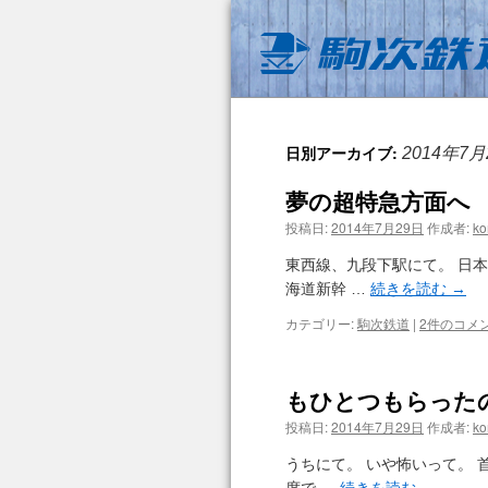
日別アーカイブ:
2014年7月
夢の超特急方面へ
投稿日:
2014年7月29日
作成者:
ko
東西線、九段下駅にて。 日
海道新幹 …
続きを読む
→
カテゴリー:
駒次鉄道
|
2件のコメ
もひとつもらった
投稿日:
2014年7月29日
作成者:
ko
うちにて。 いや怖いって。 