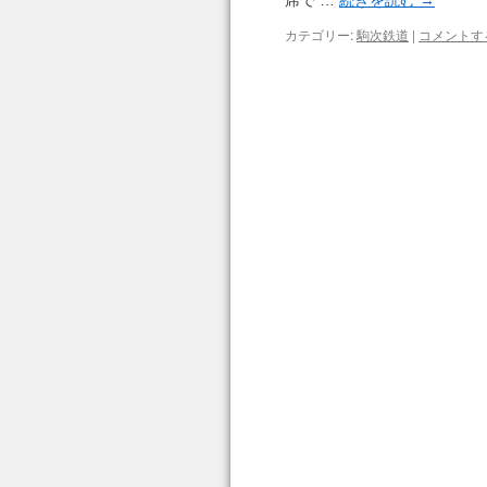
席で …
続きを読む
→
カテゴリー:
駒次鉄道
|
コメントす