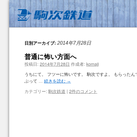
日別アーカイブ:
2014年7月28日
普通に怖い方面へ
投稿日:
2014年7月28日
作成者:
komaji
うちにて。 フツーに怖いです。 駒次ですよ。 もらったん
ぶって …
続きを読む
→
カテゴリー:
駒次鉄道
|
2件のコメント