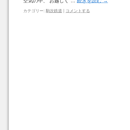
空気の中、 お越しく …
続きを読む
→
カテゴリー:
駒次鉄道
|
コメントする