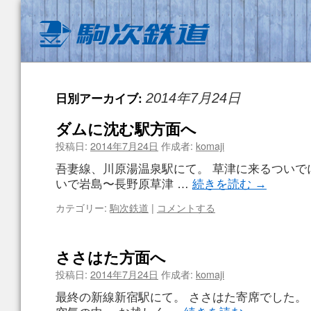
日別アーカイブ:
2014年7月24日
ダムに沈む駅方面へ
投稿日:
2014年7月24日
作成者:
komaji
吾妻線、川原湯温泉駅にて。 草津に来るついでに
いで岩島〜長野原草津 …
続きを読む
→
カテゴリー:
駒次鉄道
|
コメントする
ささはた方面へ
投稿日:
2014年7月24日
作成者:
komaji
最終の新線新宿駅にて。 ささはた寄席でした。