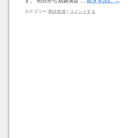
す。 明日から池袋演芸 …
続きを読む
→
カテゴリー:
駒次鉄道
|
コメントする