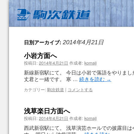
日別アーカイブ:
2014年4月21日
小岩方面へ
投稿日:
2014年4月21日
作成者:
komaji
新線新宿駅にて。 今日は小岩で落語をやりまし
丈君と一緒です。 寒 …
続きを読む
→
カテゴリー:
駒次鉄道
|
コメントする
浅草楽日方面へ
投稿日:
2014年4月21日
作成者:
komaji
西武新宿駅にて。 浅草演芸ホールでの披露目は