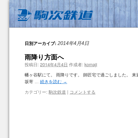
日別アーカイブ:
2014年4月4日
雨降り方面へ
投稿日:
2014年4月4日
作成者:
komaji
幡ヶ谷駅にて。 雨降りです。 師匠宅で過ごしました。 来
坂寄 …
続きを読む
→
カテゴリー:
駒次鉄道
|
コメントする