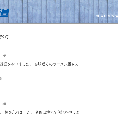
月9日
maji
で落語をやりました。 会場近くのラーメン屋さん
る
maji
。 棒を忘れました。 昼間は地元で落語をやりま