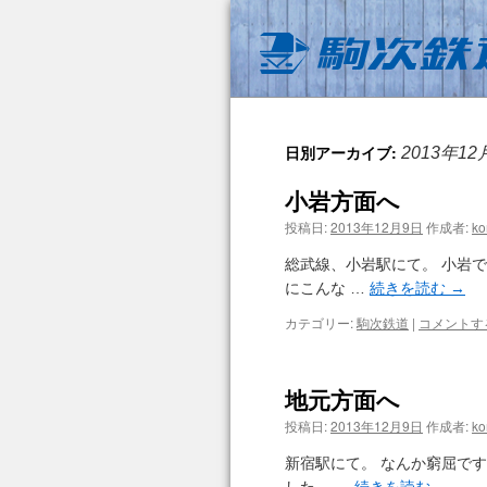
日別アーカイブ:
2013年12
小岩方面へ
投稿日:
2013年12月9日
作成者:
ko
総武線、小岩駅にて。 小岩
にこんな …
続きを読む
→
カテゴリー:
駒次鉄道
|
コメントす
地元方面へ
投稿日:
2013年12月9日
作成者:
ko
新宿駅にて。 なんか窮屈です