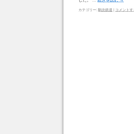
した。 …
続きを読む
→
カテゴリー:
駒次鉄道
|
コメントす