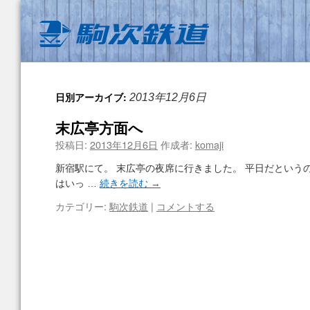
日別アーカイブ:
2013年12月6日
末広亭方面へ
投稿日:
2013年12月6日
作成者:
komaji
新宿駅にて。 末広亭の夜席に行きました。 平日だという
はいっ …
続きを読む
→
カテゴリー:
駒次鉄道
|
コメントする