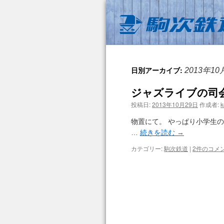
日別アーカイブ:
2013年10
ジャズライブの司
投稿日:
2013年10月29日
作成者:
k
物置にて。 やっぱり小学生の時
…
続きを読む
→
カテゴリー:
駒次鉄道
|
2件のコメ