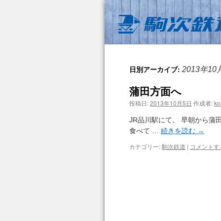
日別アーカイブ:
2013年10
蒲田方面へ
投稿日:
2013年10月5日
作成者:
ko
JR品川駅にて。 早朝から蒲
食べて …
続きを読む
→
カテゴリー:
駒次鉄道
|
コメントす