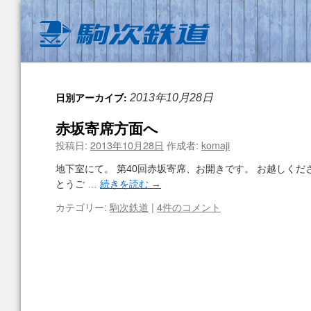
日別アーカイブ:
2013年10月28日
赤坂寄席方面へ
投稿日:
2013年10月28日
作成者:
komaji
地下室にて。 第40回赤坂寄席、お開きです。 お越しくだ
とうご …
続きを読む
→
カテゴリー:
駒次鉄道
|
4件のコメント