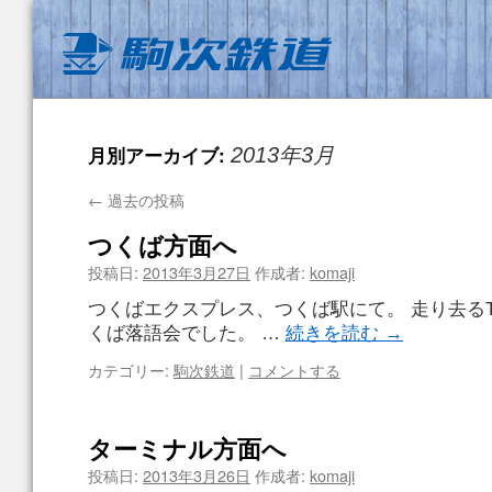
月別アーカイブ:
2013年3月
←
過去の投稿
つくば方面へ
投稿日:
2013年3月27日
作成者:
komaji
つくばエクスプレス、つくば駅にて。 走り去るT
くば落語会でした。 …
続きを読む
→
カテゴリー:
駒次鉄道
|
コメントする
ターミナル方面へ
投稿日:
2013年3月26日
作成者:
komaji