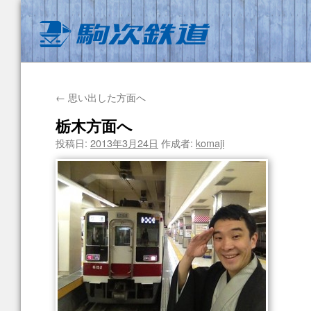
←
思い出した方面へ
栃木方面へ
投稿日:
2013年3月24日
作成者:
komaji