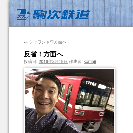
←
シャワシャワ方面へ
反省！方面へ
投稿日:
2016年2月18日
作成者:
komaji