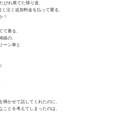
くたびれ果てた帰り道、
と泣く泣く追加料金を払って乗る、
か！
てて乗る、
崎線の、
リーン車と
！
。
を輝かせて話してくれたのに、
なことを考えてしまったのは、