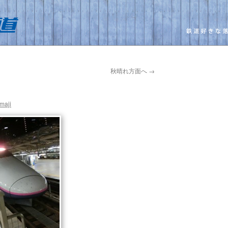
秋晴れ方面へ
→
maji