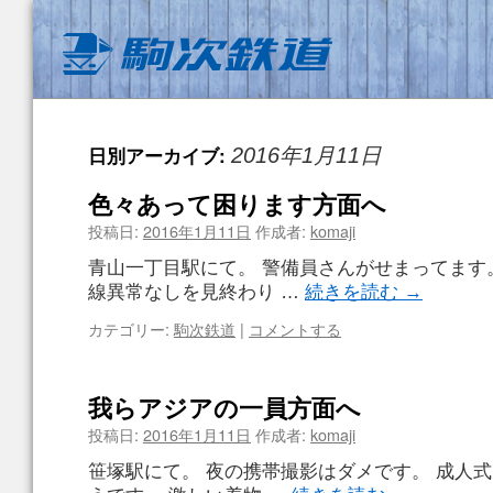
日別アーカイブ:
2016年1月11日
色々あって困ります方面へ
投稿日:
2016年1月11日
作成者:
komaji
青山一丁目駅にて。 警備員さんがせまってます
線異常なしを見終わり …
続きを読む
→
カテゴリー:
駒次鉄道
|
コメントする
我らアジアの一員方面へ
投稿日:
2016年1月11日
作成者:
komaji
笹塚駅にて。 夜の携帯撮影はダメです。 成人