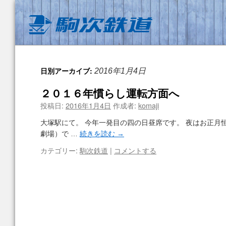
日別アーカイブ:
2016年1月4日
２０１６年慣らし運転方面へ
投稿日:
2016年1月4日
作成者:
komaji
大塚駅にて。 今年一発目の四の日昼席です。 夜はお正月
劇場）で …
続きを読む
→
カテゴリー:
駒次鉄道
|
コメントする