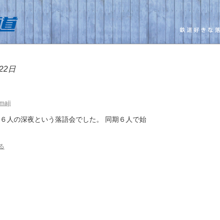
22日
maji
で６人の深夜という落語会でした。 同期６人で始
る