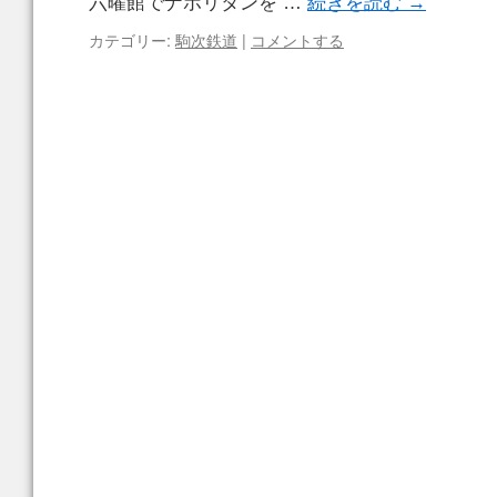
六曜館でナポリタンを …
続きを読む
→
カテゴリー:
駒次鉄道
|
コメントする