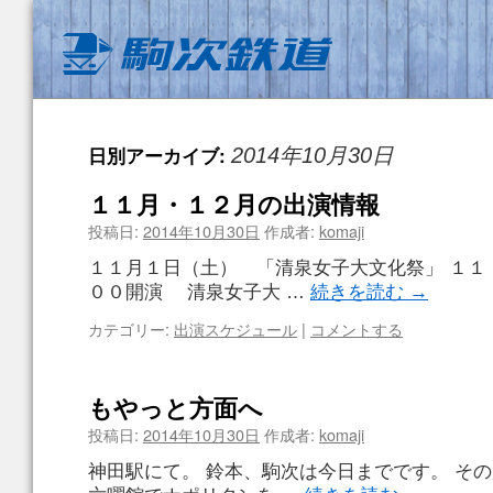
日別アーカイブ:
2014年10月30日
１１月・１２月の出演情報
投稿日:
2014年10月30日
作成者:
komaji
１１月１日（土） 「清泉女子大文化祭」 １１
００開演 清泉女子大 …
続きを読む
→
カテゴリー:
出演スケジュール
|
コメントする
もやっと方面へ
投稿日:
2014年10月30日
作成者:
komaji
神田駅にて。 鈴本、駒次は今日までです。 そ