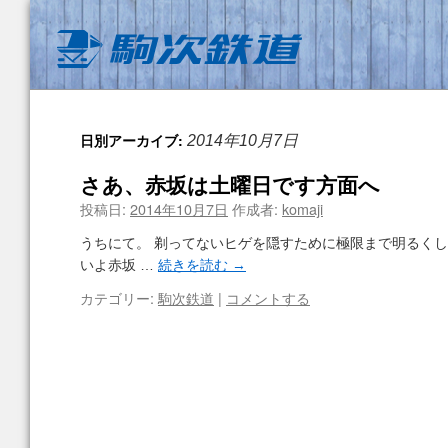
日別アーカイブ:
2014年10月7日
さあ、赤坂は土曜日です方面へ
投稿日:
2014年10月7日
作成者:
komaji
うちにて。 剃ってないヒゲを隠すために極限まで明るくし
いよ赤坂 …
続きを読む
→
カテゴリー:
駒次鉄道
|
コメントする