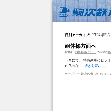
日別アーカイブ:
2014年6月
組体操方面へ
投稿日:
2014年6月12日
作成者:
ko
うちにて。 特急列車にピラ
が危険な …
続きを読む
→
カテゴリー:
駒次鉄道
|
2件のコメ