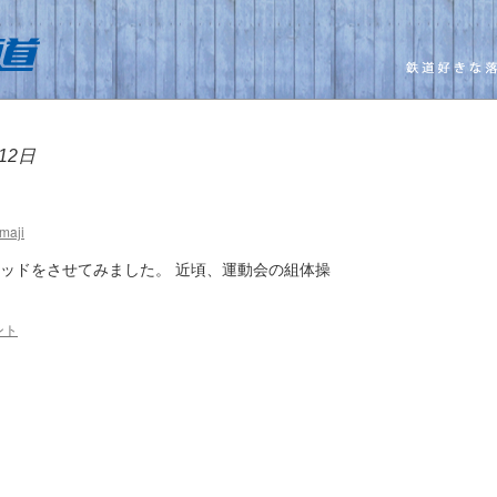
12日
maji
ミッドをさせてみました。 近頃、運動会の組体操
ント