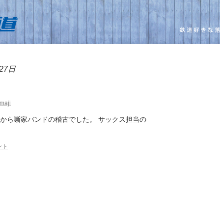
27日
maji
朝から噺家バンドの稽古でした。 サックス担当の
ント