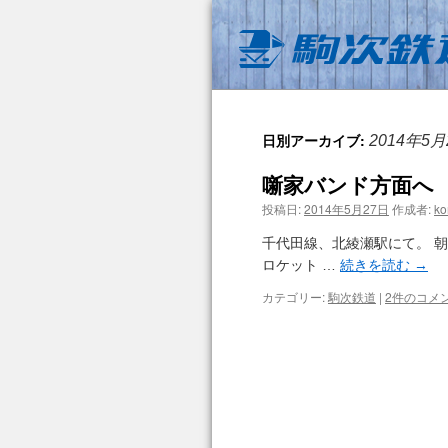
日別アーカイブ:
2014年5月
噺家バンド方面へ
投稿日:
2014年5月27日
作成者:
ko
千代田線、北綾瀬駅にて。 
ロケット …
続きを読む
→
カテゴリー:
駒次鉄道
|
2件のコメ