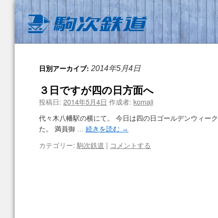
日別アーカイブ:
2014年5月4日
３日ですが四の日方面へ
投稿日:
2014年5月4日
作成者:
komaji
代々木八幡駅の横にて。 今日は四の日ゴールデンウィー
た。 満員御 …
続きを読む
→
カテゴリー:
駒次鉄道
|
コメントする