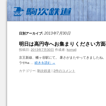
日別アーカイブ:
2013年7月30日
明日は高円寺へお集まりください方面
投稿日:
2013年7月30日
作成者:
komaji
京王新線、幡ヶ谷駅にて。 暑さがまたやってきましたね。
ラやha …
続きを読む
→
カテゴリー:
駒次鉄道
|
2件のコメント