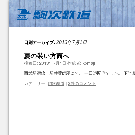
日別アーカイブ:
2013年7月1日
夏の装い方面へ
投稿日:
2013年7月1日
作成者:
komaji
西武新宿線、新井薬師駅にて。 一日師匠宅でした。 下半
カテゴリー:
駒次鉄道
|
2件のコメント