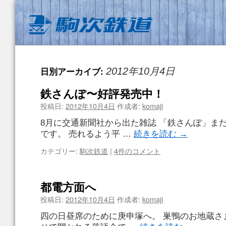
日別アーカイブ:
2012年10月4日
鉄さんぽ〜好評発売中！
投稿日:
2012年10月4日
作成者:
komaji
8月に交通新聞社から出た雑誌 「鉄さんぽ」ま
です。 売れるよう平 …
続きを読む
→
カテゴリー:
駒次鉄道
|
4件のコメント
都電方面へ
投稿日:
2012年10月4日
作成者:
komaji
四の日昼席のために庚申塚へ。 巣鴨のお地蔵さ