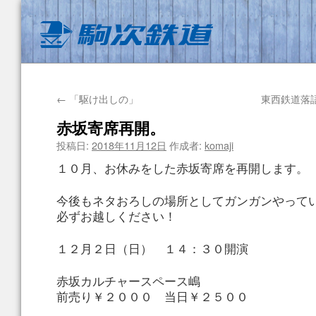
←
「駆け出しの」
東西鉄道落
赤坂寄席再開。
投稿日:
2018年11月12日
作成者:
komaji
１０月、お休みをした赤坂寄席を再開します。
今後もネタおろしの場所としてガンガンやって
必ずお越しください！
１２月２日（日） １４：３０開演
赤坂カルチャースペース嶋
前売り￥２０００ 当日￥２５００