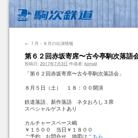
←
７月・８月の出演情報
第６２回赤坂寄席〜古今亭駒次落語
投稿日:
2017年7月3日
作成者:
komaji
「第６２回赤坂寄席〜古今亭駒次落語会」
８月５日（土） １８：００開演
鉄道落語、新作落語 ネタおろし３席
スペシャルゲストあり
カルチャースペース嶋
￥１５００ 当日￥１８００
ご予約、お問合せ、地図は
こちら