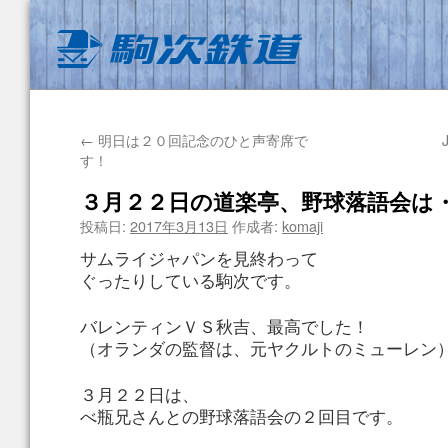
←
明日は２０回記念のひと声寄席で
す！
３月２２日の道楽亭、野球落語会は
投稿日:
2017年3月13日
作成者:
komaji
サムライジャパンを見終わって
ぐったりしている駒次です。
バレンティンＶＳ秋吉、最高でした！
（オランダの監督は、元ヤクルトのミューレン
３月２２日は、
べ瓶兄さんとの野球落語会の２回目です。