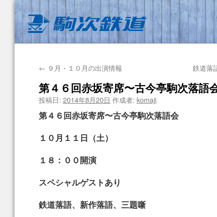
←
９月・１０月の出演情報
鉄道落
第４６回赤坂寄席〜古今亭駒次落語
投稿日:
2014年8月20日
作成者:
komaji
第４６回赤坂寄席〜古今亭駒次落語会
１０月１１日（土）
１８：００開演
スペシャルゲストあり
鉄道落語、新作落語、三題噺