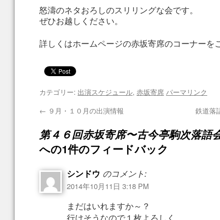
怒濤のネタおろしのスリリングな会です。
ぜひお越しください。
詳しくはホームページの赤坂寄席のコーナーを
カテゴリー:
出演スケジュール
,
赤坂寄席
パーマリンク
←
９月・１０月の出演情報
鉄道落
第４６回赤坂寄席〜古今亭駒次落語
への1件のフィードバック
シンドウ
のコメント:
2014年10月11日 3:18 PM
まだはいれますか～？
行けそうなので１枚よろしく。