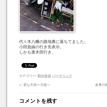
代々木八幡の路地裏に落ちてました。
小田急線の行き先表示。
しかも唐木田行き。
カテゴリー:
駒次鉄道
パーマリンク
←
変な天気〜方面へ
多摩川
コメントを残す